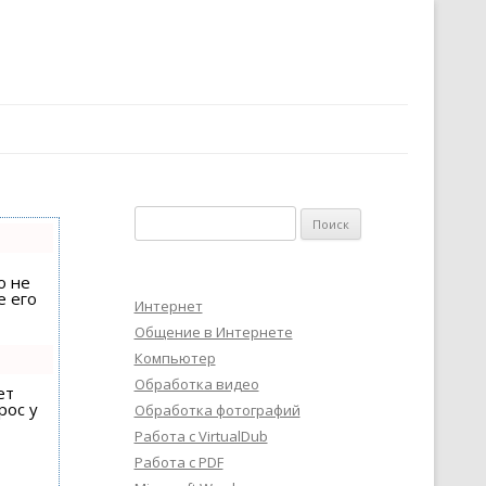
Найти:
о не
е его
Интернет
Общение в Интернете
Компьютер
Обработка видео
ет
рос у
Обработка фотографий
Работа с VirtualDub
Работа с PDF