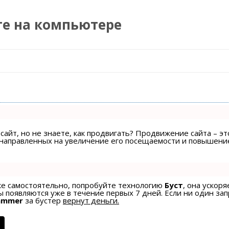
те на компьютере
Перейти к содержимому
сайт, но не знаете, как продвигать? Продвижение сайта – эт
, направленных на увеличение его посещаемости и повышени
ске самостоятельно, попробуйте технологию
Буст
, она ускоря
 появляются уже в течение первых 7 дней. Если ни один зап
ammer
за бустер
вернут деньги.