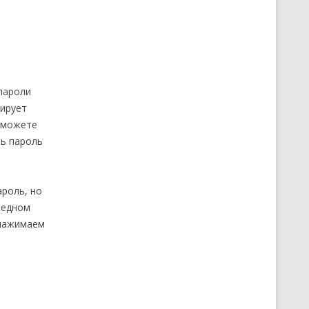
пароли
тирует
 сможете
ть пароль
ароль, но
редном
 нажимаем