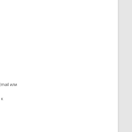
mail или
 к