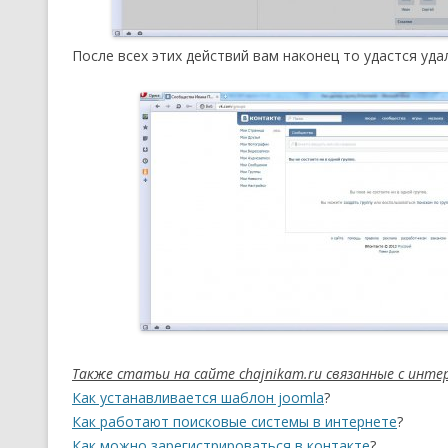
После всех этих действий вам наконец то удастся уда
Также статьи на сайте chajnikam.ru связанные с инт
Как устанавливается шаблон joomla
?
Как работают поисковые системы в интернете
?
Как можно зарегистрироваться в контакте
?