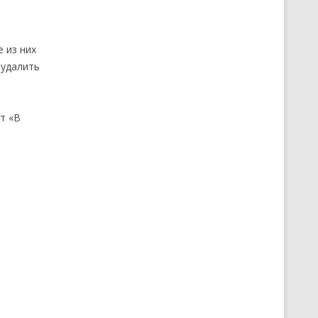
 из них
 удалить
т «В