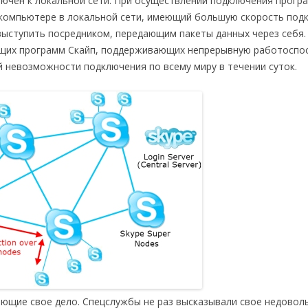
лючен к локальной сети. При осуществлении подключения прогр
 компьютере в локальной сети, имеющий большую скорость под
 выступить посредником, передающим пакеты данных через себя.
ющих программ Скайп, поддерживающих непрерывную работоспо
й невозможности подключения по всему миру в течении суток.
ющие свое дело. Спецслужбы не раз высказывали свое недовол