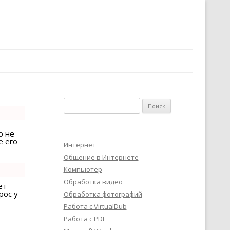
Найти:
о не
е его
Интернет
Общение в Интернете
Компьютер
Обработка видео
ет
рос у
Обработка фотографий
Работа с VirtualDub
Работа с PDF