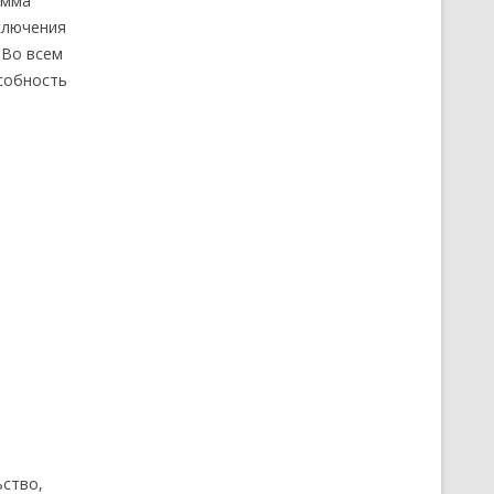
амма
ключения
 Во всем
собность
ьство,