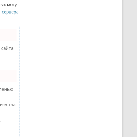
ных могут
и сервера
.
 сайта
епенью
ачества
,