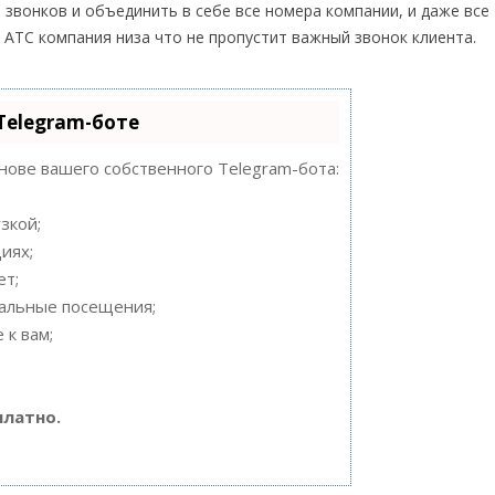
звонков и объединить в себе все номера компании, и даже все
 АТС компания низа что не пропустит важный звонок клиента.
Telegram-боте
снове вашего собственного Telegram-бота:
зкой;
иях;
ет;
нальные посещения;
 к вам;
платно.