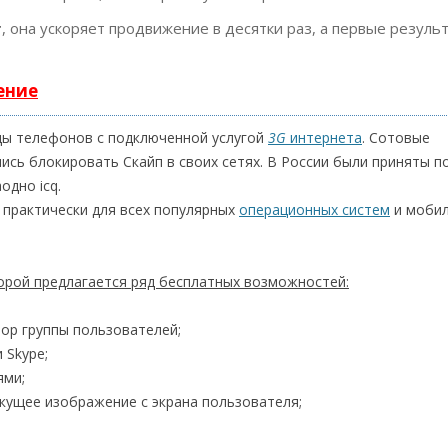
т
, она ускоряет продвижение в десятки раз, а первые резуль
ение
цы телефонов с подключенной услугой
3G
интернета
. Сотовые
ись блокировать Скайп в своих сетях. В России были приняты п
одно icq.
 практически для всех популярных
операционных систем
и моби
.
орой предлагается ряд бесплатных возможностей:
ор группы пользователей;
 Skype;
ями;
кущее изображение с экрана пользователя;