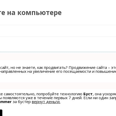
те на компьютере
Перейти к содержимому
сайт, но не знаете, как продвигать? Продвижение сайта – эт
, направленных на увеличение его посещаемости и повышени
ске самостоятельно, попробуйте технологию
Буст
, она ускоря
 появляются уже в течение первых 7 дней. Если ни один зап
ammer
за бустер
вернут деньги.