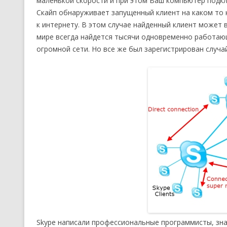
маленькой скорости и при этом Ваш компьютер подк
Скайп обнаруживает запущенный клиент на каком то
к интернету. В этом случае найденный клиент может
мире всегда найдется тысячи одновременно работа
огромной сети. Но все же был зарегистрирован случа
Skype написали профессиональные программисты, зна