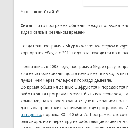
Что такое Скайп?
Скайп
– это программа общения между пользователя
видео связь в реальном времени.
Создатели программы
Skype
Никлас Зеннстрём
и
Янус
корпорация
eBay
, а с 2011 года она находится во вл
Появившись в 2003 году, программа Skype сразу понр
Для ее использования достаточно иметь выход в инт
лучше, чем через телефон и гораздо дешевле.
Во время общения данные шифруются и передаются п
работающая программа может быть как сервером, так
компании, на котором хранятся учетные записи польз
данными происходит напрямую между программами. Д
интернета
, порядка 30—60 кбит/с. Программа способ
разговора, но и через другие работающие клиенты в с