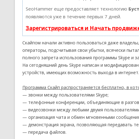
SeoHammer еще предоставляет технологию
Бус
появляются уже в течение первых 7 дней.
Зарегистрироваться и Начать продвиж
Скайпом начали активно пользоваться даже владель
операторы, подсчитывая свои убытки, всячески пытал
полного запрета использования программы Skype и за
На сегодняшний день Skype написан и модифицирован
устройств, имеющих возможность выхода в интернет
Программа Скайп распространяется бесплатно, в кот
— звонки между пользователями Skype;
— телефонные конференции, объединяющие в разгов
— видеозвонки между любыми двумя пользователями
— организация чата и обмен мгновенными сообщени
— демонстрация экрана, позволяющая передавать те
— передача файлов.