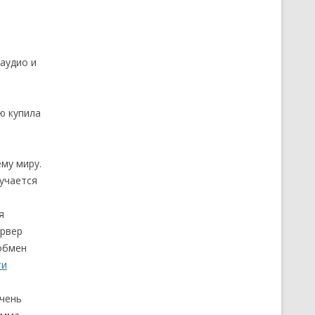
аудио и
ю купила
му миру.
лучается
я
ервер
 обмен
ти
очень