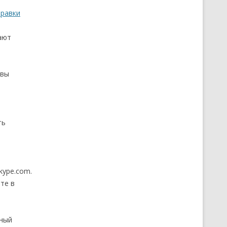
равки
ают
 вы
ть
kype.com.
те в
ьный