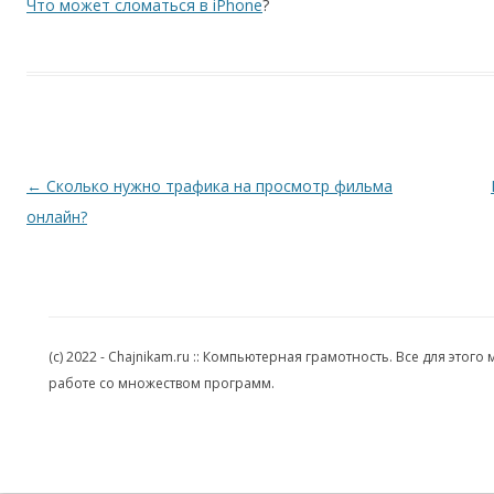
Что может сломаться в iPhone
?
Навигация по записям
←
Сколько нужно трафика на просмотр фильма
онлайн?
(c) 2022 - Chajnikam.ru :: Компьютерная грамотность. Все для эт
работе со множеством программ.