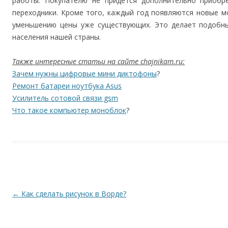
работы. Покупателю не придется дополнительно приобре
переходники. Кроме того, каждый год появляются новые м
уменьшению цены уже существующих. Это делает подобны
населения нашей страны.
Также интересные статьи на сайте chajnikam.ru:
Зачем нужны цифровые мини диктофоны
?
Ремонт батареи ноутбука Asus
Усилитель сотовой связи gsm
Что такое компьютер моноблок
?
Навигация по записям
←
Как сделать рисунок в Ворде?