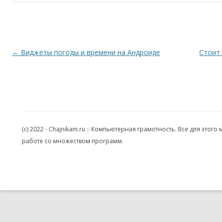
Навигация по записям
←
Виджеты погоды и времени на Андроиде
Стоит
(c) 2022 - Chajnikam.ru :: Компьютерная грамотность. Все для эт
работе со множеством программ.