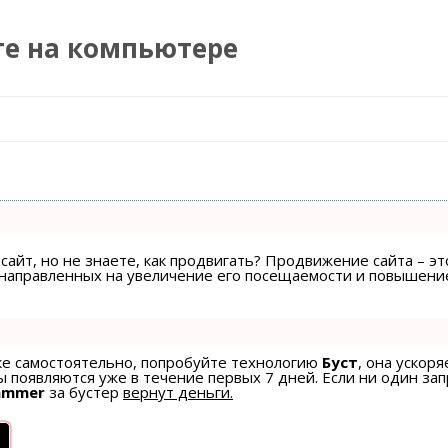
те на компьютере
Перейти к содержимому
сайт, но не знаете, как продвигать? Продвижение сайта – эт
, направленных на увеличение его посещаемости и повышени
ске самостоятельно, попробуйте технологию
Буст
, она ускоря
 появляются уже в течение первых 7 дней. Если ни один зап
ammer
за бустер
вернут деньги.