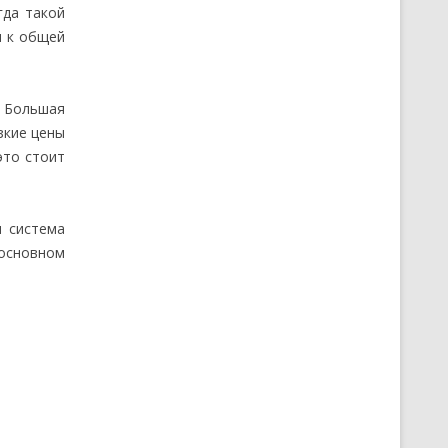
гда такой
п к общей
. Большая
зкие цены
это стоит
я система
 основном