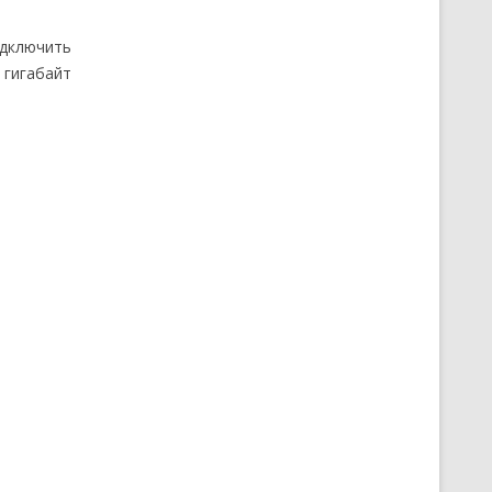
одключить
 гигабайт