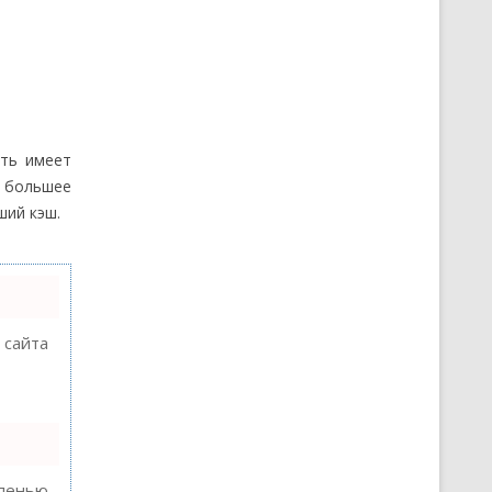
ять имеет
о большее
ший кэш.
 сайта
епенью