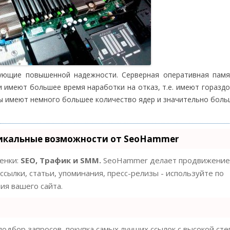
тующие повышенной надежности. Серверная оперативная пам
 имеют большее время наработки на отказ, т.е. имеют горазд
ы имеют немного большее количество ядер и значительно боль
икальные возможности от SeoHammer
ценки:
SEO, Трафик и SMM.
SeoHammer делает продвижение
ссылки, статьи, упоминания, пресс-релизы - используйте по
я вашего сайта.
одбор запросов, покупка самых лучших ссылок с высокой ст