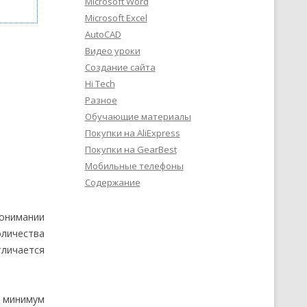
Microsoft Word
Microsoft Excel
AutoCAD
Видео уроки
Создание сайта
Hi Tech
Разное
Обучающие материалы
Покупки на AliExpress
Покупки на GearBest
Мобильные телефоны
Содержание
понимании
оличества
тличается
к минимум