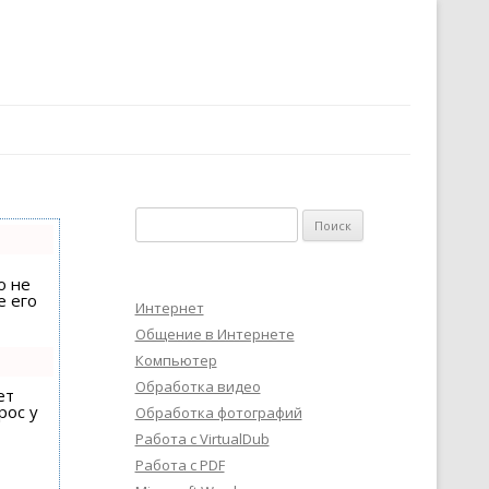
Найти:
о не
е его
Интернет
Общение в Интернете
Компьютер
Обработка видео
ет
рос у
Обработка фотографий
Работа с VirtualDub
Работа с PDF