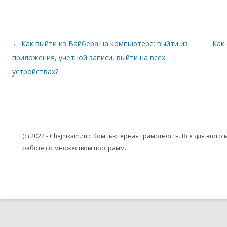
Навигация по записям
←
Как выйти из Вайбера на компьютере: выйти из
Как
приложения, учетной записи, выйти на всех
устройствах?
(c) 2022 - Chajnikam.ru :: Компьютерная грамотность. Все для эт
работе со множеством программ.