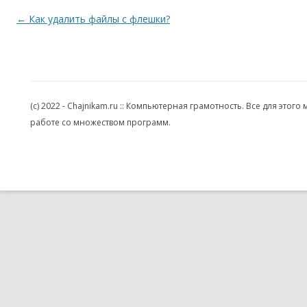
Навигация по записям
←
Как удалить файлы с флешки?
(c) 2022 - Chajnikam.ru :: Компьютерная грамотность. Все для эт
работе со множеством программ.