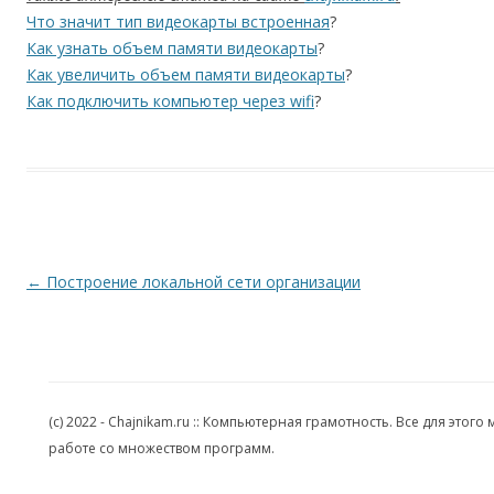
Что значит тип видеокарты встроенная
?
Как узнать объем памяти видеокарты
?
Как увеличить объем памяти видеокарты
?
Как подключить компьютер через wifi
?
Навигация по записям
←
Построение локальной сети организации
(c) 2022 - Chajnikam.ru :: Компьютерная грамотность. Все для эт
работе со множеством программ.