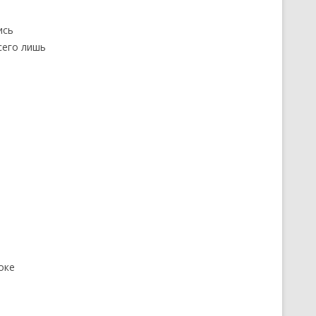
ись
сего лишь
оке