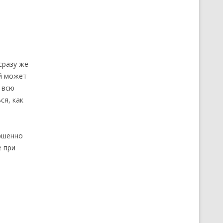
сразу же
ей может
 всю
ся, как
ершенно
е при