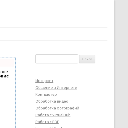
Найти:
свое
рвис
Интернет
Общение в Интернете
Компьютер
Обработка видео
Обработка фотографий
Работа с VirtualDub
Работа с PDF