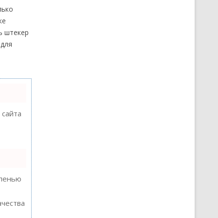
лько
ке
ь штекер
 для
 сайта
епенью
ачества