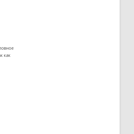
словное
к как