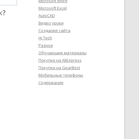
Microsoft Word
Microsoft Excel
к?
AutoCAD
Видео уроки
Создание сайта
Hi Tech
Разное
Обучающие материалы
Покупки на AliExpress
Покупки на GearBest
Мобильные телефоны
Содержание