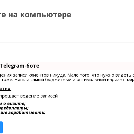
те на компьютере
Перейти к содержимому
 Telegram-боте
едения записи клиентов никуда. Мало того, что нужно видеть 
ах тоже. Нашли самый бюджетный и оптимальный вариант:
се
атно
.
упрощает ведение записей:
 о визите;
 предоплаты;
ьше зарабатывать;