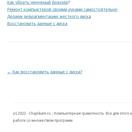
Как убрать ненужный браузер
?
Ремонт компьютеров своими руками самостоятельно
Делаем дефрагментацию жесткого диска
Восстановить данные с диска
Навигация по записям
←
Как восстановить данные с диска?
(c) 2022 - Chajnikam.ru :: Компьютерная грамотность. Все для эт
работе со множеством программ.