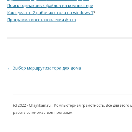
Поиск одинаковых файлов на компьютере
Как сделать 2 рабочих стола на windows 7
?
Программа восстановления фото
Навигация по записям
←
Выбор маршрутизатора для дома
(c) 2022 - Chajnikam.ru :: Компьютерная грамотность. Все для эт
работе со множеством программ.