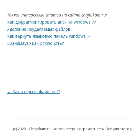
Также интересные статьи на сайте chajnikam.ru:
Как дефрагментировать диск на windows 7
?
Удаление неудаляемых файлов
Как вернуть языковую панель windows 7
?
Брандмауэр как отключить
?
Навигация по записям
←
Как открыть файл mdf?
(c) 2022 - Chajnikam.ru :: Компьютерная грамотность. Все для эт